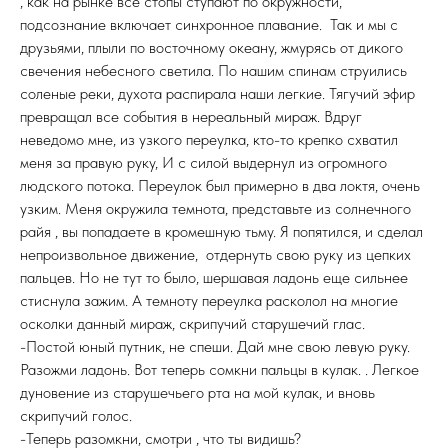
, как на рынке все стопы ступают по окружности,
подсознание включает синхронное плавание. Так и мы с
друзьями, плыли по восточному океану, жмурясь от дикого
свечения небесного светила. По нашим спинам струились
соленые реки, духота распирала наши легкие. Тягучий эфир
превращал все события в нереальный мираж. Вдруг
неведомо мне, из узкого переулка, кто-то крепко схватил
меня за правую руку, И с силой выдернул из огромного
людского потока. Переулок был примерно в два локтя, очень
узким. Меня окружила темнота, представьте из солнечного
райя , вы попадаете в кромешную тьму. Я попятился, и сделал
непроизвольное движение, отдернуть свою руку из цепких
пальцев. Но не тут то было, шершавая ладонь еще сильнее
стиснула зажим. А темноту переулка расколол на многие
осколки данный мираж, скрипучий старушечий глас.
-Постой юный путник, не спеши. Дай мне свою левую руку.
Разожми ладонь. Вот теперь сомкни пальцы в кулак. . Легкое
дуновение из старушечьего рта на мой кулак, и вновь
скрипучий голос.
-Теперь разомкни, смотри , что ты видишь?