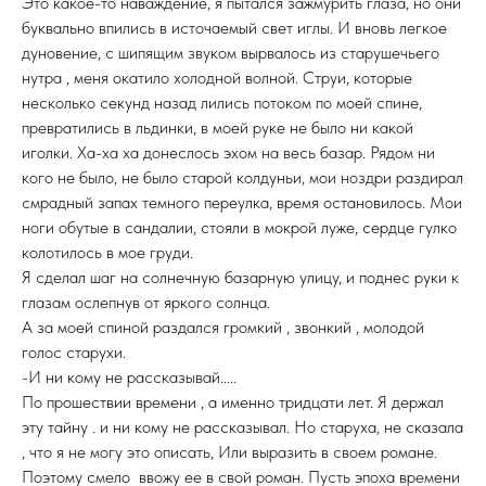
Это какое-то наваждение, я пытался зажмурить глаза, но они
буквально впились в источаемый свет иглы. И вновь легкое
дуновение, с шипящим звуком вырвалось из старушечьего
нутра , меня окатило холодной волной. Струи, которые
несколько секунд назад лились потоком по моей спине,
превратились в льдинки, в моей руке не было ни какой
иголки. Ха-ха ха донеслось эхом на весь базар. Рядом ни
кого не было, не было старой колдуньи, мои ноздри раздирал
смрадный запах темного переулка, время остановилось. Мои
ноги обутые в сандалии, стояли в мокрой луже, сердце гулко
колотилось в мое груди.
Я сделал шаг на солнечную базарную улицу, и поднес руки к
глазам ослепнув от яркого солнца.
А за моей спиной раздался громкий , звонкий , молодой
голос старухи.
-И ни кому не рассказывай.....
По прошествии времени , а именно тридцати лет. Я держал
эту тайну . и ни кому не рассказывал. Но старуха, не сказала
, что я не могу это описать, Или выразить в своем романе.
Поэтому смело ввожу ее в свой роман. Пусть эпоха времени