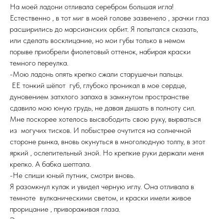
На моей ладони отливала серебром большая игла!
Естественно , в тот миг в моей голове зазвенело , зрачки глаз
расширились до марсианских орбит. Я попытался сказать,
или сделать восклицание, но мои губы только в немом
порыве приобрели фиолетовый оттенок, набирая краски
темного переулка.
-Мою ладонь опять крепко сжали старушечьи пальцы.
ЕЕ тонкий шёпот губ, глубоко проникал в мое сердце,
дуновением затхлого запаха в замкнутом пространстве
сдавило мою юную грудь, не давая дышать в полноту сил.
Мне поскорее хотелось высвободить свою руку, вырваться
из могучих тисков. И побыстрее очутится на солнечной
стороне рынка, вновь окунуться в многолюдную толпу, в этот
яркий , ослепительный зной. Но крепкие руки держали меня
крепко. А бабка шептала.
-Не спиши юный путник, смотри вновь.
Я разомкнул кулак и увидел черную иглу. Она отливала в
темноте вулканическими светом, и краски имели живое
прорицание , привораживая глаза.