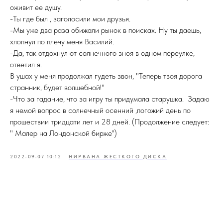
оживит ее душу.
-Ты где был , заголосили мои друзья.
-Мы уже два раза обижали рынок в поисках. Ну ты даешь,
хлопнул по плечу меня Василий.
-Да, так отдохнул от солнечного зноя в одном переулке,
ответил я.
В ушах у меня продолжал гудеть звон, "Теперь твоя дорога
странник, будет волшебной!"
-Что за гадание, что за игру ты придумала старушка. Задаю
я немой вопрос в солнечный осенний ,погожий день по
прошествии тридцати лет и 28 дней. (Продолжение следует:
" Малер на Лондонской бирже")
2022-09-07 10:12
НИРВАНА ЖЕСТКОГО ДИСКА