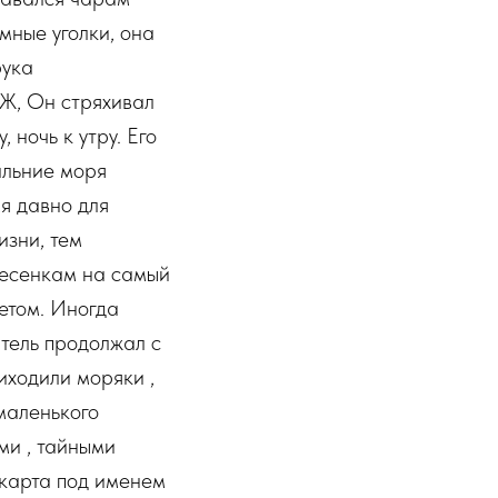
мные уголки, она
рука
Ж, Он стряхивал
 ночь к утру. Его
альние моря
я давно для
изни, тем
лесенкам на самый
етом. Иногда
итель продолжал с
иходили моряки ,
маленького
ми , тайными
 карта под именем