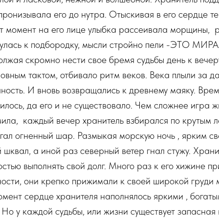
пронизывала его до нутра. Отыскивая в его сердце те
тот момент на его лице улыбка рассеивала морщины, 
нулась к подбородку, мысли стройно пели -ЭТО МИРА
лжая скромно нести свое бремя судьбы день к вечеру,
овным тактом, отбивало ритм веков. Века плыли за д
ность. И вновь возвращались к древнему маяку. Врем
илось, да его и не существовало. Чем сложнее игра ж
ила, каждый вечер хранитель взбирался по крутым 
гал огненный шар. Размыкая морскую ночь , ярким св
 шквал, а иной раз северный ветер гнал стужу. Хран
стью выполнять свой долг. Много раз к его хижине пр
ости, они крепко прижимали к своей широкой груди 
момент сердце хранителя наполнялось яркими , богаты
 Но у каждой судьбы, или жизни существует запасная