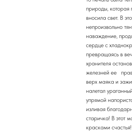
природы, которая 
вносила свет. В э
непроизвольно тя
наваждение, продо
сердце с хладнокр
превращаясь в веч
хранителя останов
железней ее прав
верх маяка и зажи
налетал ураганный
упрямой напористо
изливая благодарн
старичка! В этот 
красками счастья!