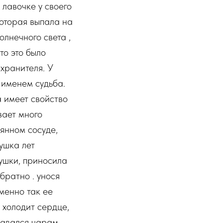
 лавочке у своего
оторая выпала на
олнечного света ,
то это было
хранителя. У
 именем судьба.
а имеет свойство
вает много
лянном сосуде,
ушка лет
ушки, приносила
братно . унося
именно так ее
 холодит сердце,
давался чарам