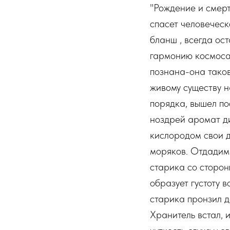
"Рождение и смерт
спасет человеческ
бланш , всегда ос
гармонию космоса,
познана-она таков
живому существу н
порядка, вышел пос
ноздрей аромат ди
кислородом свои д
моряков. Отдадим 
старика со сторон
образует густоту 
старика пронзил д
Хранитель встал, 