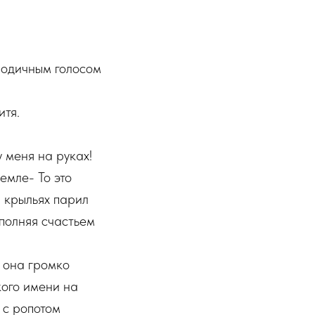
лодичным голосом
итя.
у меня на руках!
емле- То это
 крыльях парил
полняя счастьем
 она громко
кого имени на
 с ропотом