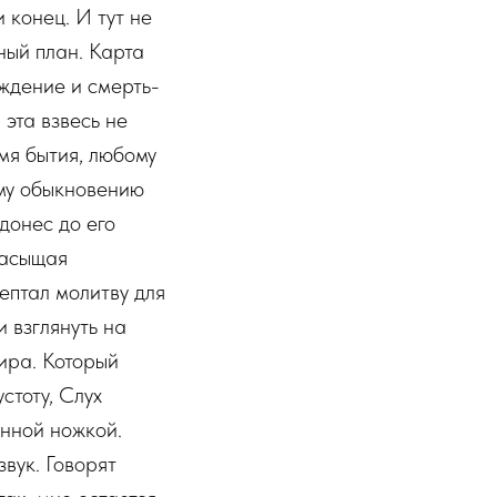
 конец. И тут не
ный план. Карта
ождение и смерть-
 эта взвесь не
мя бытия, любому
ему обыкновению
 донес до его
Насыщая
ептал молитву для
 взглянуть на
фира. Который
стоту, Слух
анной ножкой.
вук. Говорят