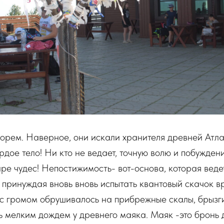
морем. Наверное, они искали хранителя древней Атл
рдое тело! Ни кто не ведает, точную волю и побужден
ре чудес! Непостижимость- вот-основа, которая вед
 принуждая вновь вновь испытать квантовый скачок в
с громом обрушивалось на прибрежные скалы, брызги
сь мелким дождем у древнего маяка. Маяк -это бронь 