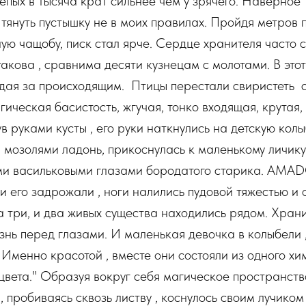
лепых в тысяча крат сильнее чем у зрячего. Наверное 
 тянуть пустышку не в моих правилах. Пройдя метров п
ную чащобу, писк стал ярче. Сердце хранителя часто с
 такова , сравнима десяти кузнецам с молотами. В эт
юдая за происходящим. Птицы перестали свиристеть 
гическая басистость, жгучая, тонко входящая, крутая
в руками кусты , его руки наткнулись на детскую колы
 мозолями ладонь, прикоснулась к маленькому личику.
ми васильковыми глазами бородатого старика. AMAD
ки его задрожали , ноги налились пудовой тяжестью и 
а три, и два живых существа находились рядом. Храни
знь перед глазами. И маленькая девочка в колыбели
 Именно красотой , вместе они состояли из одного хи
цвета." Образуя вокруг себя магическое пространств
, пробиваясь сквозь листву , коснулось своим лучиком