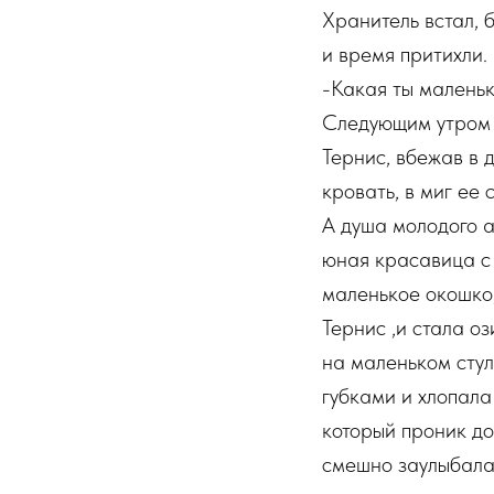
Хранитель встал, 
и время притихли.
-Какая ты маленьк
Следующим утром ,
Тернис, вбежав в 
кровать, в миг ее 
А душа молодого а
юная красавица с 
маленькое окошко,
Тернис ,и стала о
на маленьком сту
губками и хлопала
который проник до
смешно заулыбалас