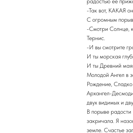
радостью ее прижа
-Так вот, КАКАЯ 
С огромным порыв
-Смотри Солнце, к
Тернис.
-И вы смотрите гр
И ты морская глуб
И ты Древний маяк 
Молодой Ангел в з
Рождение, Сладко 
Архангел-Десмодиу
двух видимых и дв
В порыве радости 
закричала. Я назо
земле. Счастье за