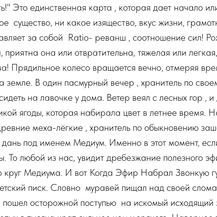
ь!" Это единственная карта , которая дает начало или
ое существо, ни какое изящество, вкус жизни, грамот
тавляет за собой Ratio- реванш , соотношение сил! Р
 приятна она или отвратительна, тяжелая или легкая,
а! Прядильное колесо вращается вечно, отмеряя вре
а земле. В один пасмурный вечер , хранитель по сво
идеть на лавочке у дома. Ветер веял с лесных гор , и
кой ягоды, которая набирала цвет в летнее время. 
ревние меха-лёгкие , хранитель по обыкновению заш
дань под именем Медиум. Именно в этот момент, если
ы. То любой из нас, увидит дребезжание полезного э
во круг Медиума. И вот Когда Эфир Набрал Звонкую гу
етский писк. Словно муравей пищал над своей слом
и пошел осторожной поступью на искомый исходящий з