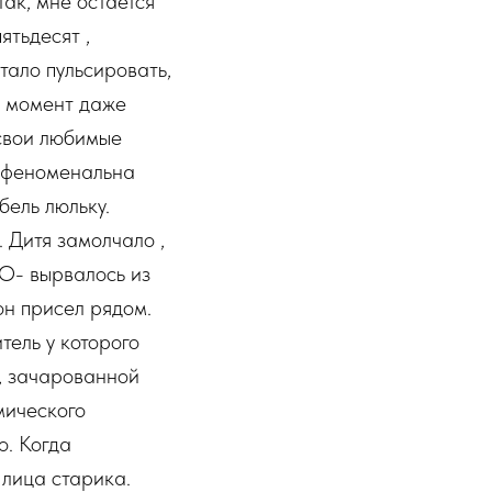
так, мне остается
ятьдесят ,
тало пульсировать,
от момент даже
свои любимые
, феноменальна
бель люльку.
 Дитя замолчало ,
O- вырвалось из
он присел рядом.
тель у которого
 , зачарованной
мического
о. Когда
 лица старика.