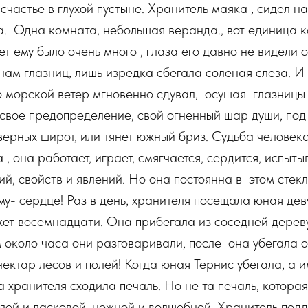
 счастье в глухой пустыне. Хранитель маяка , сидел на
. Одна комната, небольшая веранда., вот единица к
т ему было очень много , глаза его давно не видели с
нам глазниц, лишь изредка сбегала соленая слеза. И 
 морской ветер мгновенно сдувал, осушая глазницы 
свое предопределение, свой огненный шар души, под
еверных широт, или тянет южный бриз. Судьба человек
 , она работает, играет, смягчается, сердится, испыты
й, свойств и явлений. Но она постоянна в этом стек
у- сердце! Раз в день, хранителя посещала юная дев
жет восемнадцати. Она прибегала из соседней дерев
м около часа они разговаривали, после она убегала о
нектар лесов и полей! Когда юная Тернис убегала, а 
а хранителя сходила печаль. Но не та печаль, которая
плой и ласковой, нежной и волшебной. Хранитель под