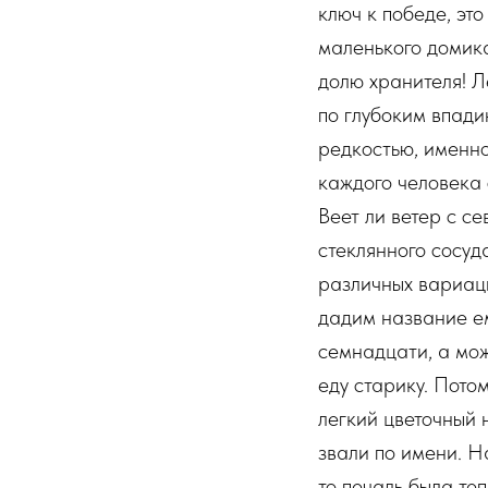
ключ к победе, это
маленького домика
долю хранителя! Ле
по глубоким впади
редкостью, именно
каждого человека 
Веет ли ветер с с
стеклянного сосуда
различных вариаци
дадим название ем
семнадцати, а мо
еду старику. Пото
легкий цветочный 
звали по имени. Н
то печаль была те