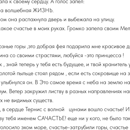
ла к своему сердцу. А голос запел:
она волшебная ЖИЗНЬ.
ом она распахнула дверь и выбежала на улицу.
акое счастье в моих руках. Громко запела своим Ме
озные горы ,это добрая фея подарила мне красивое д
ина со своими страстями, любуйся -это принцесса !
, знай теперь у тебя есть будущее, и твой хранитель 
олотой пыльце стоял рядом , если есть сокровище на з
улыбнулся он. В Это самое время с неба на землю на
м. Ветер закружил листву в разных направлениях на
ух не видимых существ.
, в сердце Тернис с волной цунами вошло счастье! И
ву тебя именем САЧАСТЬЕ! еще ни у кого, не было та
голосило эхом море, счастье-затрубили горы, счастье