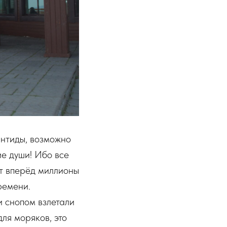
антиды, возможно
ие души! Ибо все
ет вперёд миллионы
ремени.
 снопом взлетали
для моряков, это