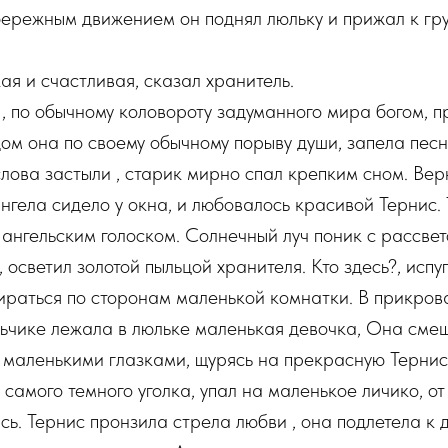
бережным движением он поднял люльку и прижал к гр
ая и счастливая, сказал хранитель.
 по обычному коловороту задуманного мира богом, 
дом она по своему обычному порыву души, запела песн
слова застыли , старик мирно спал крепким сном. Вер
нгела сидело у окна, и любовалось красивой Тернис. Т
ангельским голоском. Солнечный луч поник с рассве
 осветил золотой пыльцой хранителя. Кто здесь?, испу
зираться по сторонам маленькой комнатки. В прикро
льчике лежала в люльке маленькая девочка, Она сме
 маленькими глазками, щурясь на прекрасную Терни
 самого темного уголка, упал на маленькое личико, о
ь. Тернис пронзила стрела любви , она подлетела к д