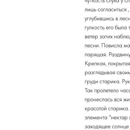
чуткость слуха у с
лишь согласиться ,
углубившись в лес
гулкость его была
ветер затих набл
песни. Повисла ма
парящая. Раздвину
Крепкая, покрытая
разглядывая свои
груди старика. Ру
Так пролетело час
пронеслась вся жи
красотой старика.
элемента "нектар 
заходящее солнце 