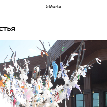
ErikMarker
стья