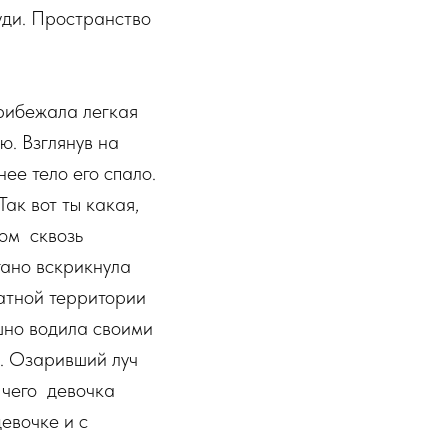
уди. Пространство
прибежала легкая
ю. Взглянув на
нее тело его спало.
ак вот ты какая,
том сквозь
гано вскрикнула
ватной территории
шно водила своими
с. Озаривший луч
т чего девочка
евочке и с