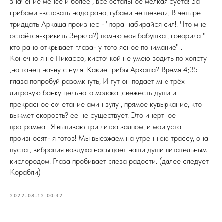
значение менее и более , все остальное мелкая суета! За
грибами -вставать надо рано, губами не шевели. В четыре
тридцать Аркаша произнес -" пора набирайся сил!. Что мне
остаётся-кривить Зеркла?) помню моя бабушка , говорила "
кто рано открывает глаза- у того ясное понимание" .
Конечно я не Пикассо, кисточкой не умею водить по холсту
,но танец начну с нуля. Какие грибы Аркаша? Время 4;35
глаза попробуй разомкнуть; И тут он подает мне трёх
литровую банку цельного молока ,свежесть души и
прекрасное сочетание амин зулу , прямое кувыркание, кто
выжмет скорость? ее не существует. Это инертное
программа . Я выпиваю три литра залпом, и мои уста
произносят- я готов! Мы выезжаем на утреннюю трассу, она
пуста , вибрация воздуха насыщает наши души питательным
кислородом. Глаза пробивает слеза радости. (далее следует
Корабли)
2022-08-12 00:32