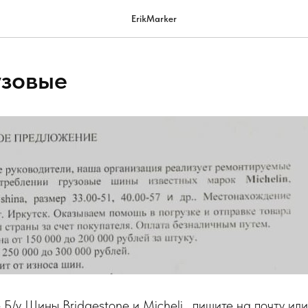
ErikMarker
узовые
Б/у Шины Bridgestone и Micheli , пишите на почту или